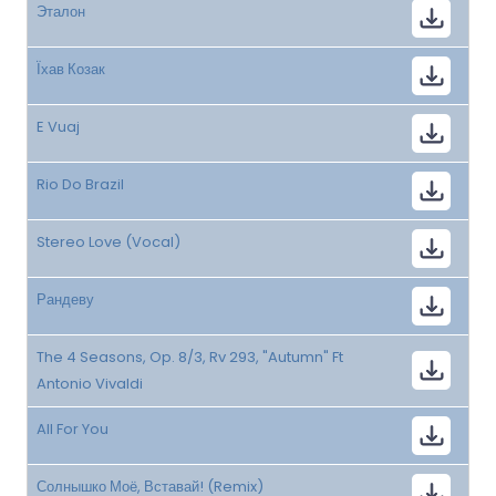
Эталон
Їхав Козак
E Vuaj
Rio Do Brazil
Stereo Love (Vocal)
Рандеву
The 4 Seasons, Op. 8/3, Rv 293, "Autumn" Ft
Antonio Vivaldi
All For You
Солнышко Моё, Вставай! (Remix)