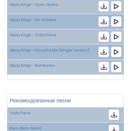
Gipsy Kings - Djobi, Djoba
Gipsy Kings - No Volvere
Gipsy Kings - Trista Pena
Gipsy Kings - Escucha Me (Single Version)
Gipsy Kings - Bamboleo
Рекомендованные песни
Trista Pena
Bem, Bem, Maria